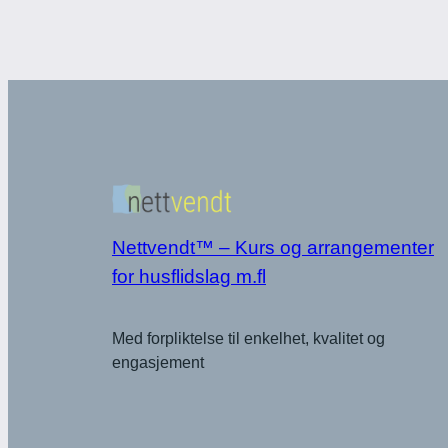
Nettvendt™ – Kurs og arrangementer
for husflidslag m.fl
Med forpliktelse til enkelhet, kvalitet og
engasjement