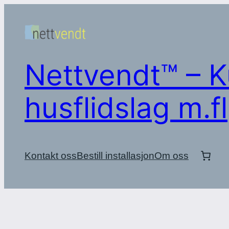
Hopp
til
innhold
Nettvendt™ – K
husflidslag m.fl
Kontakt oss
Bestill installasjon
Om oss