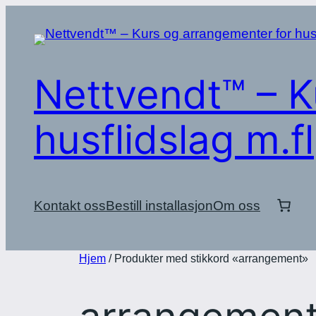
Hopp
til
innhold
Nettvendt™ – K
husflidslag m.fl
Kontakt oss
Bestill installasjon
Om oss
Hjem
/ Produkter med stikkord «arrangement»