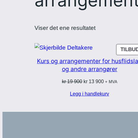
arrangemen
Viser det ene resultatet
TILBU
Kurs og arrangementer for husflidsl
og andre arrangører
Opprinnelig
Nåværende
kr
19 900
kr
13 900
+ MVA
pris
pris
Legg i handlekurv
var:
er:
kr 19 900.
kr 13 900.